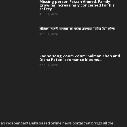
Missing person Faizan Ahmed: Family
growing increasingly concerned for his
safety...
April 1, 2024
लेखिका ‘रजनी भागवत’ का पहला उपन्यास “सोया पैर” लॉन्च
April 1, 2024
Radhe song Zoom Zoom: Salman Khan and
Disha Patani’s romance blooms...
April 1, 2024
 an independent Delhi based online news portal that brings all the