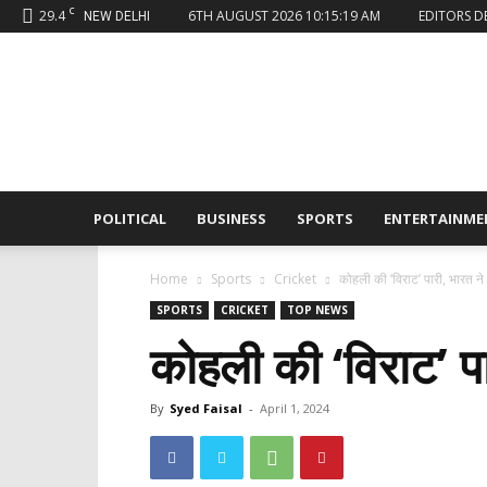
C
29.4
6TH AUGUST 2026 10:15:19 AM
EDITORS D
NEW DELHI
Sahaafi
News
POLITICAL
BUSINESS
SPORTS
ENTERTAINME
Home
Sports
Cricket
कोहली की ‘विराट’ पारी, भारत ने
SPORTS
CRICKET
TOP NEWS
कोहली की ‘विराट’ पा
By
Syed Faisal
-
April 1, 2024