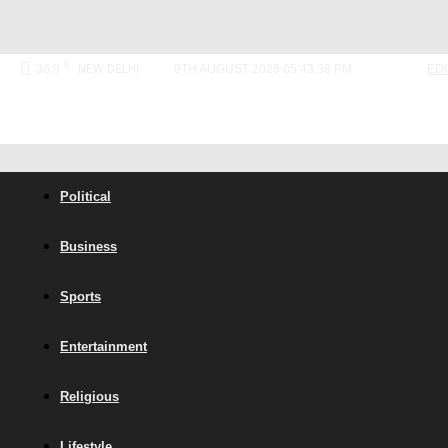
C
36.9
NEW DELHI
9TH AUGUST 2026 05:43:38 PM
ED
Political
Business
Sports
Entertainment
Religious
Lifestyle