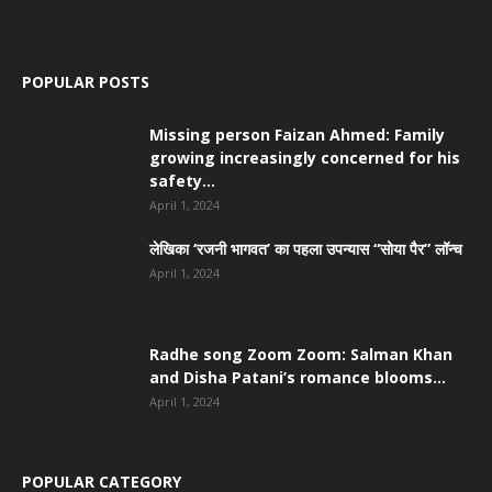
POPULAR POSTS
Missing person Faizan Ahmed: Family
growing increasingly concerned for his
safety...
April 1, 2024
लेखिका ‘रजनी भागवत’ का पहला उपन्यास “सोया पैर” लॉन्च
April 1, 2024
Radhe song Zoom Zoom: Salman Khan
and Disha Patani’s romance blooms...
April 1, 2024
POPULAR CATEGORY