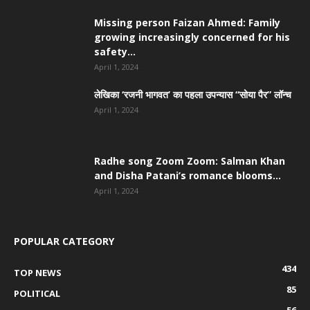
Missing person Faizan Ahmed: Family
growing increasingly concerned for his
safety...
April 1, 2024
लेखिका ‘रजनी भागवत’ का पहला उपन्यास “सोया पैर” लॉन्च
April 1, 2024
Radhe song Zoom Zoom: Salman Khan
and Disha Patani’s romance blooms...
April 1, 2024
POPULAR CATEGORY
434
TOP NEWS
85
POLITICAL