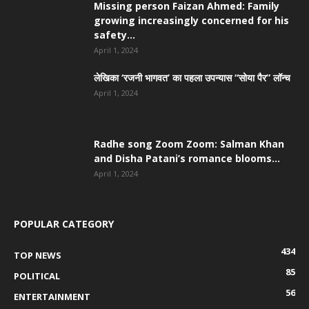
Missing person Faizan Ahmed: Family
growing increasingly concerned for his
safety...
April 1, 2024
लेखिका ‘रजनी भागवत’ का पहला उपन्यास “सोया पैर” लॉन्च
April 1, 2024
Radhe song Zoom Zoom: Salman Khan
and Disha Patani’s romance blooms...
April 1, 2024
POPULAR CATEGORY
434
TOP NEWS
85
POLITICAL
56
ENTERTAINMENT