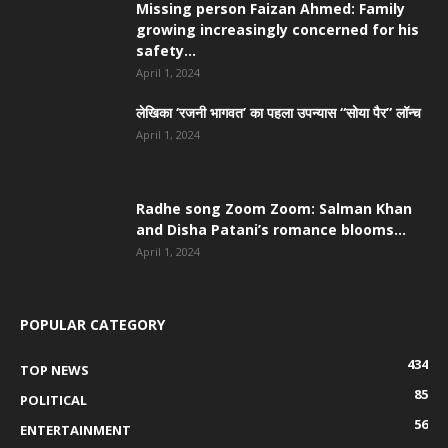
Missing person Faizan Ahmed: Family
growing increasingly concerned for his
safety...
April 1, 2024
लेखिका ‘रजनी भागवत’ का पहला उपन्यास “सोया पैर” लॉन्च
April 1, 2024
Radhe song Zoom Zoom: Salman Khan
and Disha Patani’s romance blooms...
April 1, 2024
POPULAR CATEGORY
434
TOP NEWS
85
POLITICAL
56
ENTERTAINMENT