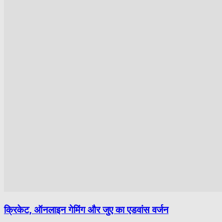
क्रिकेट, ऑनलाइन गेमिंग और जुए का एडवांस वर्जन