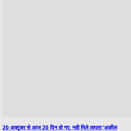
20 अक्टूबर से आज 20 दिन हो गए, नही मिले लापता ‘अक़ील