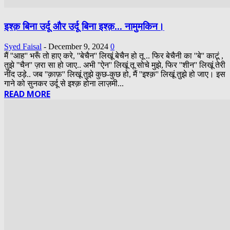
इश्क़ बिना उर्दू और उर्दू बिना इश्क़… नामुमकिन।
Syed Faisal
-
December 9, 2024
0
मैं ''आह'' भरूँ तो हाए करे, ''बेचैन'' लिखूं बेचैन हो तू .. फिर बेचैनी का ''बे'' काटूं ,
तुझे ''चैन'' ज़रा सा हो जाए.. अभी ''ऐन'' लिखूं तू सोचे मुझे, फिर ''शीन'' लिखूं तेरी
नींद उड़े.. जब ''क़ाफ़'' लिखूं तुझे कुछ-कुछ हो, मैं ''इश्क़'' लिखूं तुझे हो जाए। इस
गाने को सुनकर उर्दू से इश्क़ होना लाज़मी...
READ MORE