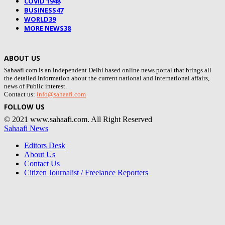
COVID 19
48
BUSINESS
47
WORLD
39
MORE NEWS
38
ABOUT US
Sahaafi.com is an independent Delhi based online news portal that brings all
the detailed information about the current national and international affairs,
news of Public interest.
Contact us:
info@sahaafi.com
FOLLOW US
© 2021 www.sahaafi.com. All Right Reserved
Sahaafi News
Editors Desk
About Us
Contact Us
Citizen Journalist / Freelance Reporters