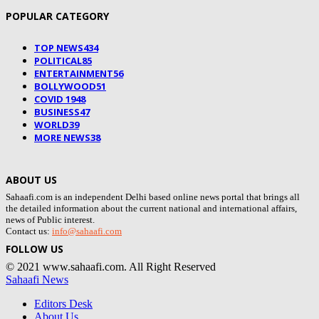
POPULAR CATEGORY
TOP NEWS
434
POLITICAL
85
ENTERTAINMENT
56
BOLLYWOOD
51
COVID 19
48
BUSINESS
47
WORLD
39
MORE NEWS
38
ABOUT US
Sahaafi.com is an independent Delhi based online news portal that brings all
the detailed information about the current national and international affairs,
news of Public interest.
Contact us:
info@sahaafi.com
FOLLOW US
© 2021 www.sahaafi.com. All Right Reserved
Sahaafi News
Editors Desk
About Us