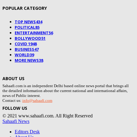
POPULAR CATEGORY
TOP NEWS
434
POLITICAL
85
ENTERTAINMENT
56
BOLLYWOOD
51
COVID 19
48
BUSINESS
47
WORLD
39
MORE NEWS
38
ABOUT US
Sahaafi.com is an independent Delhi based online news portal that brings all
the detailed information about the current national and international affairs,
news of Public interest.
Contact us:
info@sahaafi.com
FOLLOW US
© 2021 www.sahaafi.com. All Right Reserved
Sahaafi News
Editors Desk