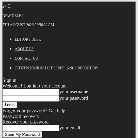
C
27
NEW DELHI
7TH AUGUST 2026 02:56:22 AM
EDITORS DESK
ABOUT US
CONTACT US
CITIZEN JOURNALIST / FREELANCE REPORTERS
Sign in
Welcome! Log into your account
your username
your password
Forgot your password? Get help
Password recovery
Recover your password
your email