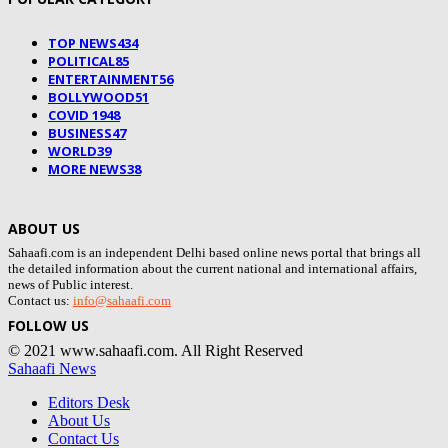
TOP NEWS
434
POLITICAL
85
ENTERTAINMENT
56
BOLLYWOOD
51
COVID 19
48
BUSINESS
47
WORLD
39
MORE NEWS
38
ABOUT US
Sahaafi.com is an independent Delhi based online news portal that brings all
the detailed information about the current national and international affairs,
news of Public interest.
Contact us:
info@sahaafi.com
FOLLOW US
© 2021 www.sahaafi.com. All Right Reserved
Sahaafi News
Editors Desk
About Us
Contact Us