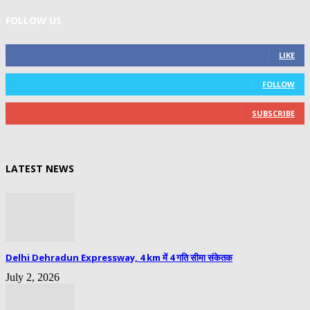
FOLLOW US
0
Fans
LIKE
0
Followers
FOLLOW
0
Subscribers
SUBSCRIBE
LATEST NEWS
Delhi Dehradun Expressway, 4 km में 4 गति सीमा संकेतक
July 2, 2026