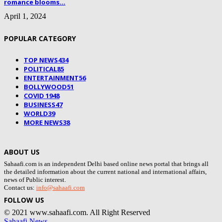
romance blooms...
April 1, 2024
POPULAR CATEGORY
TOP NEWS
434
POLITICAL
85
ENTERTAINMENT
56
BOLLYWOOD
51
COVID 19
48
BUSINESS
47
WORLD
39
MORE NEWS
38
ABOUT US
Sahaafi.com is an independent Delhi based online news portal that brings all
the detailed information about the current national and international affairs,
news of Public interest.
Contact us:
info@sahaafi.com
FOLLOW US
© 2021 www.sahaafi.com. All Right Reserved
Sahaafi News