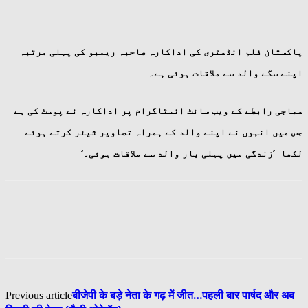
پاکستان فلم انڈسٹری کی اداکارہ صاحبہ ریمبو کی پہلی مرتبہ
اپنے سگے والد سے ملاقات ہوئی ہے۔
سماجی رابطے کے ویب سائٹ انسٹاگرام پر اداکارہ نے پوسٹ کی ہے
جس میں انہوں نے اپنے والد کے ہمراہ تصاویر شیئر کرتے ہوئے
لکھا ’زندگی میں پہلی بار والد سے ملاقات ہوئی۔‘
बीजेपी के बड़े नेता के गढ़ में जीत…पहली बार पार्षद और अब
Previous article