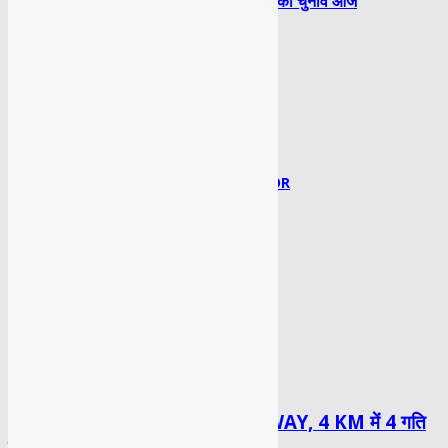
लोकसभा चुनाव 2024: पहले चरण का चुनाव आज
Next article
Syed Faisal
http://sahaafi.com/
RELATED ARTICLES
MORE FROM AUTHOR
TOP NEWS
DELHI DEHRADUN EXPRESSWAY, 4 KM में 4 गति
सीमा संकेतक