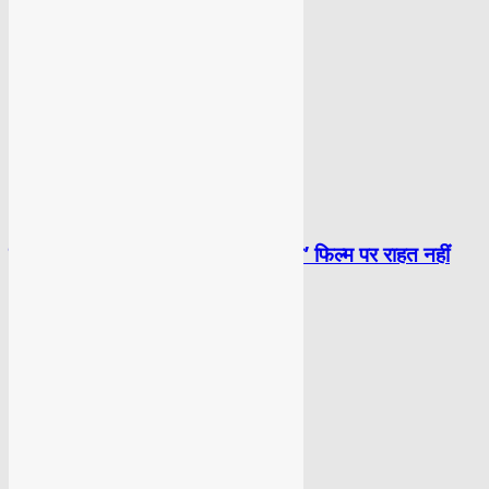
BOLLYWOOD
सलमान को दिल्ली हाईकोर्ट से ‘काला हिरण’ फिल्म पर राहत नहीं
TOP NEWS