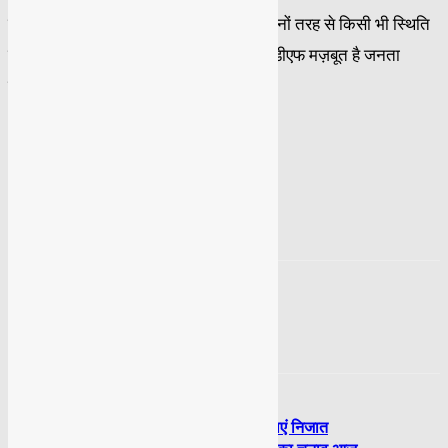
उन्होंने कहा कि हम रक्षात्मक और आक्रामक दोनों तरह से किसी भी स्थिति
के लिए तैयार हैं। इज़राइल राज्य मज़बूत है आईडीएफ मज़बूत है जनता
मज़बूत है
TAGS
#ग़ज़ा
इज़राइल
ईरान
फिलिस्तीन
बेंजामिन नेतन्याहू
भारत
झड़ते हुए बाल और डेंड्रफ से पाएं निजात
Previous article