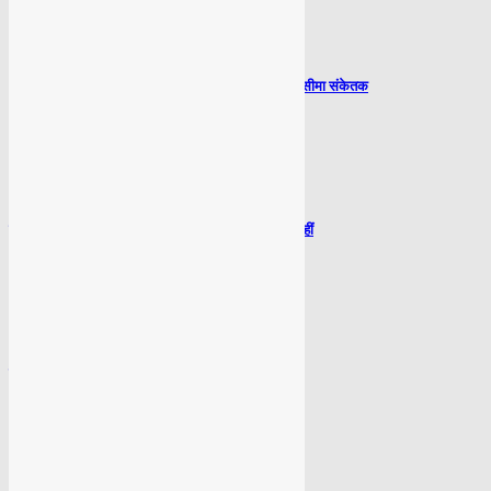
Delhi Dehradun Expressway, 4 km में 4 गति सीमा संकेतक
July 2, 2026
सलमान को दिल्ली हाईकोर्ट से ‘काला हिरण’ फिल्म पर राहत नहीं
July 2, 2026
दिल्ली सरकार ने प्रदूषण मास्टर प्लान किया नोटिफाई
July 2, 2026
POPULAR POSTS