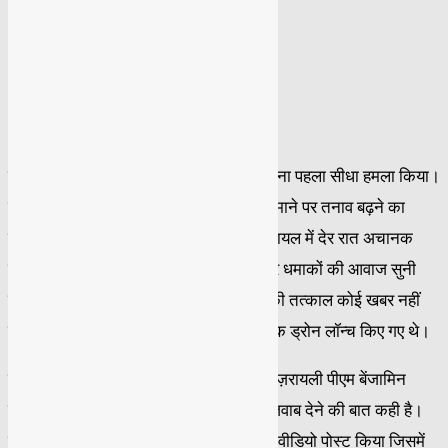
-
April 14, 2024
ईरान ने शनिवार देर रात इज़रायली क्षेत्र पर अपना पहला सीधा हमला किया।
ईरान ने इज़रायल पर मिज़ाइलें दागीं इससे बड़े पैमाने पर तनाव बढ़ने का
खतरा पैदा हो गया है। रॉयटर्स के मुताबिक़ इज़रायल में देर रात अचानक
सायरन बजने लगे और फिर भारी गड़गड़ाहट और धमाकों की आवाज सुनी
गईं। हालांकि अभी तक किसी के हताहत होने की तत्काल कोई खबर नहीं
है। इज़रायल ने कहा कि ईरान से 100 से अधिक ड्रोन लॉन्च किए गए थे।
ईरान द्वारा इज़रायल पर मिज़ाइल हमले के बाद इज़रायली पीएम बेंजामिन
नेतन्याहू ने रक्षात्मक और आक्रामक तरीके से जवाब देने की बात कही है।
नेतन्याहू ने इज़रायली पीएमओ द्वारा एक्स पर एक वीडियो पोस्ट किया जिसमें