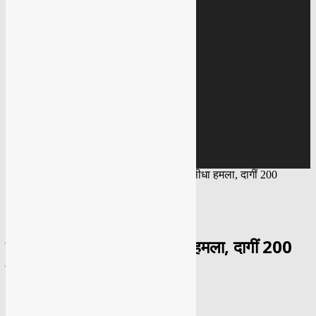
Education
Gallery
IMAGE GALLERY
VIDEO GALLERY
Covid 19
BLACK FUNGUS
Home
Top News
ईरान ने इज़रायल पर किया सीधा हमला, दागीं 200
मिज़ाइलें
TOP NEWS
ईरान ने इज़रायल पर किया सीधा हमला, दागीं 200
मिज़ाइलें
By
Syed Faisal