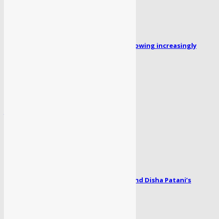
Missing person Faizan Ahmed: Family growing increasingly
concerned for his safety...
April 1, 2024
लेखिका ‘रजनी भागवत’ का पहला उपन्यास “सोया पैर” लॉन्च
April 1, 2024
Radhe song Zoom Zoom: Salman Khan and Disha Patani’s
romance blooms...
April 1, 2024