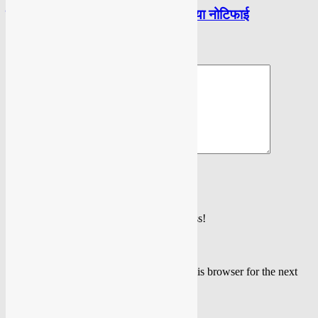
दिल्ली सरकार ने प्रदूषण मास्टर प्लान किया नोटिफाई
LEAVE A REPLY
Please enter your comment!
Please enter your name here
You have entered an incorrect email address!
Please enter your email address here
Save my name, email, and website in this browser for the next
time I comment.