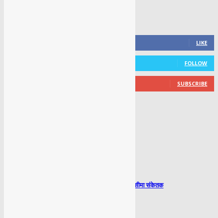
FOLLOW US
0
Fans
LIKE
0
Followers
FOLLOW
0
Subscribers
SUBSCRIBE
LATEST NEWS
Delhi Dehradun Expressway, 4 km में 4 गति सीमा संकेतक
July 2, 2026