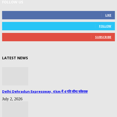
FOLLOW US
0
Fans
LIKE
0
Followers
FOLLOW
0
Subscribers
SUBSCRIBE
LATEST NEWS
Delhi Dehradun Expressway, 4 km में 4 गति सीमा संकेतक
July 2, 2026