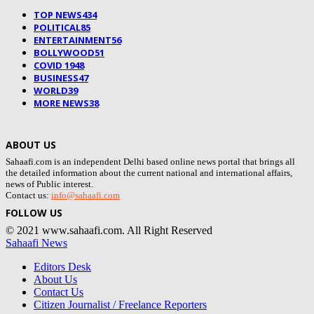
TOP NEWS
434
POLITICAL
85
ENTERTAINMENT
56
BOLLYWOOD
51
COVID 19
48
BUSINESS
47
WORLD
39
MORE NEWS
38
ABOUT US
Sahaafi.com is an independent Delhi based online news portal that brings all
the detailed information about the current national and international affairs,
news of Public interest.
Contact us:
info@sahaafi.com
FOLLOW US
© 2021 www.sahaafi.com. All Right Reserved
Sahaafi News
Editors Desk
About Us
Contact Us
Citizen Journalist / Freelance Reporters