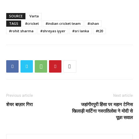
SOURCE
Varta
TAGS
#cricket
#indian cricket team
#ishan
#rohit sharma
#shreyas iyyer
#sri lanka
#t20
Previous article
Next article
शेयर बाज़ार गिरा
जहांगीरपुरी हिंसा पर महान टेनिस
खिलाड़ी मार्टिना नवरातिलोवा ने मोदी से
पूछा सवाल