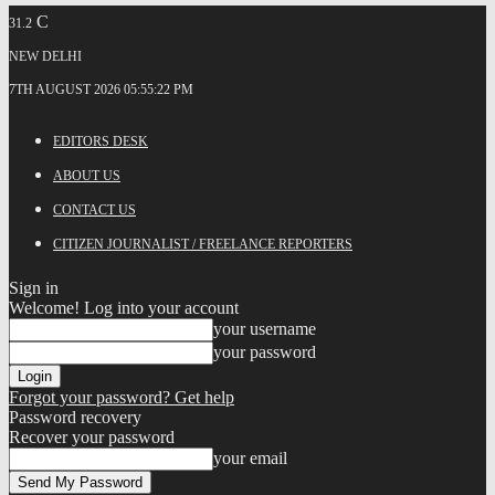
C
31.2
NEW DELHI
7TH AUGUST 2026 05:55:22 PM
EDITORS DESK
ABOUT US
CONTACT US
CITIZEN JOURNALIST / FREELANCE REPORTERS
Sign in
Welcome! Log into your account
your username
your password
Forgot your password? Get help
Password recovery
Recover your password
your email