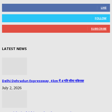
0
Fans
LIKE
0
Followers
FOLLOW
0
Subscribers
SUBSCRIBE
LATEST NEWS
Delhi Dehradun Expressway, 4 km में 4 गति सीमा संकेतक
July 2, 2026