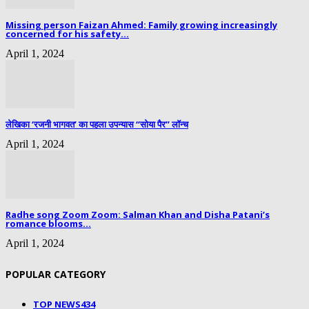
Missing person Faizan Ahmed: Family growing increasingly
concerned for his safety...
April 1, 2024
लेखिका ‘रजनी भागवत’ का पहला उपन्यास “सोया पैर” लॉन्च
April 1, 2024
Radhe song Zoom Zoom: Salman Khan and Disha Patani’s
romance blooms...
April 1, 2024
POPULAR CATEGORY
TOP NEWS
434