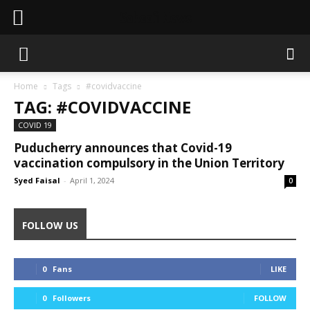
Sahaafi News
Home
Tags
#covidvaccine
TAG: #COVIDVACCINE
COVID 19
Puducherry announces that Covid-19
vaccination compulsory in the Union Territory
Syed Faisal
-
April 1, 2024
0
FOLLOW US
0
Fans
LIKE
0
Followers
FOLLOW