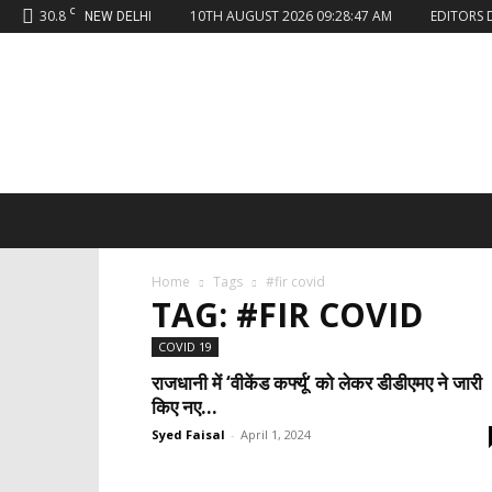
C
30.8
10TH AUGUST 2026 09:28:47 AM
EDITORS 
NEW DELHI
Sahaafi
News
Home
Tags
#fir covid
TAG: #FIR COVID
COVID 19
राजधानी में ‘वीकेंड कर्फ्यू’ को लेकर डीडीएमए ने जारी
किए नए...
Syed Faisal
-
April 1, 2024