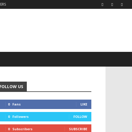
TERS
FOLLOW US
0
Fans
LIKE
0
Followers
FOLLOW
0
Subscribers
SUBSCRIBE