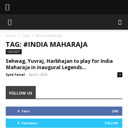
Sahaafi News
Home
Tags
#india maharaja
TAG: #INDIA MAHARAJA
CRICKET
Sehwag, Yuvraj, Harbhajan to play for India
Maharaja in inaugural Legends...
Syed Faisal
-
April 1, 2024
0
FOLLOW US
0
Fans
LIKE
0
Followers
FOLLOW