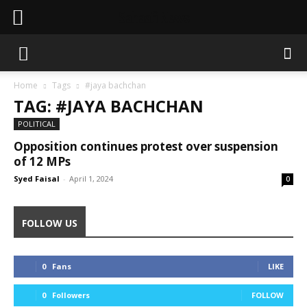
Sahaafi News
Home
Tags
#jaya bachchan
TAG: #JAYA BACHCHAN
POLITICAL
Opposition continues protest over suspension
of 12 MPs
Syed Faisal
-
April 1, 2024
0
FOLLOW US
0
Fans
LIKE
0
Followers
FOLLOW