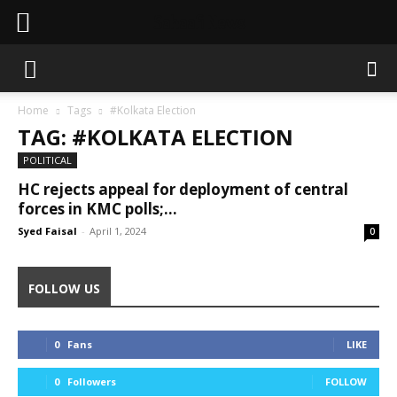
Sahaafi News
Home
Tags
#Kolkata Election
TAG: #KOLKATA ELECTION
POLITICAL
HC rejects appeal for deployment of central
forces in KMC polls;...
Syed Faisal
-
April 1, 2024
0
FOLLOW US
0
Fans
LIKE
0
Followers
FOLLOW