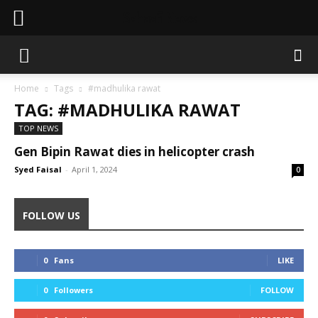
Sahaafi News
Home
Tags
#madhulika rawat
TAG: #MADHULIKA RAWAT
TOP NEWS
Gen Bipin Rawat dies in helicopter crash
Syed Faisal
-
April 1, 2024
0
FOLLOW US
0
Fans
LIKE
0
Followers
FOLLOW