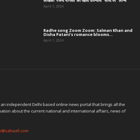
लेखिका ‘रजनी भागवत’ का पहला उपन्यास “सोया पैर” लॉन्च
April 1, 2024
Radhe song Zoom Zoom: Salman Khan and
Disha Patani’s romance blooms...
April 1, 2024
 an independent Delhi based online news portal that brings all the
ation about the current national and international affairs, news of
fo@sahaafi.com