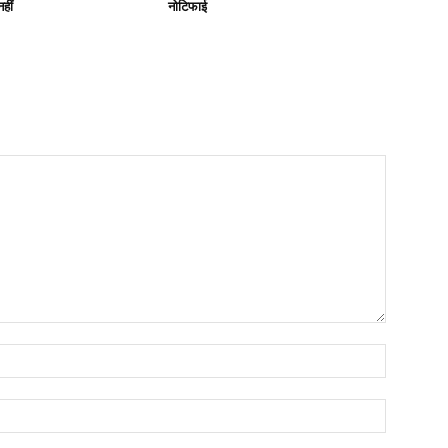
हीं
नोटिफाई