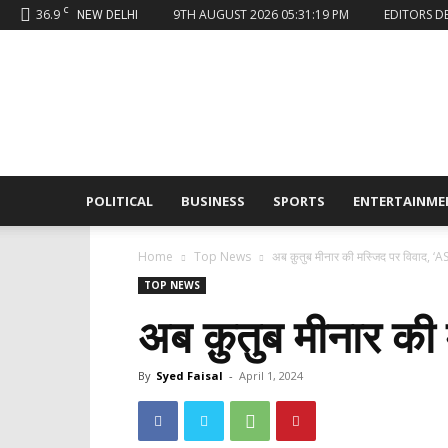
C
36.9
9TH AUGUST 2026 05:31:19 PM
EDITORS D
NEW DELHI
Sahaafi
News
POLITICAL
BUSINESS
SPORTS
ENTERTAINME
Home
Top News
अब क़ुतुब मीनार की मस्जिद पर विवाद, ‘AS
TOP NEWS
अब क़ुतुब मीनार की
By
Syed Faisal
-
April 1, 2024