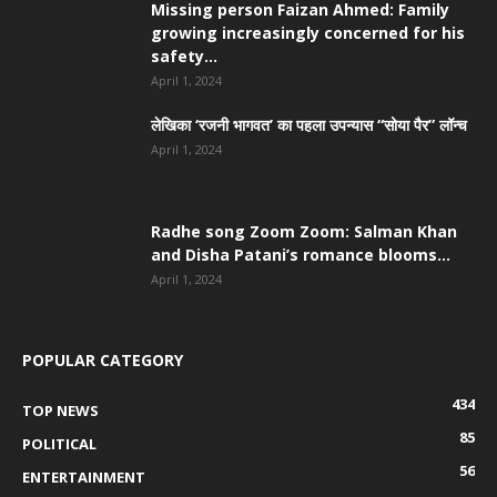
Missing person Faizan Ahmed: Family
growing increasingly concerned for his
safety...
April 1, 2024
लेखिका ‘रजनी भागवत’ का पहला उपन्यास “सोया पैर” लॉन्च
April 1, 2024
Radhe song Zoom Zoom: Salman Khan
and Disha Patani’s romance blooms...
April 1, 2024
POPULAR CATEGORY
434
TOP NEWS
85
POLITICAL
56
ENTERTAINMENT