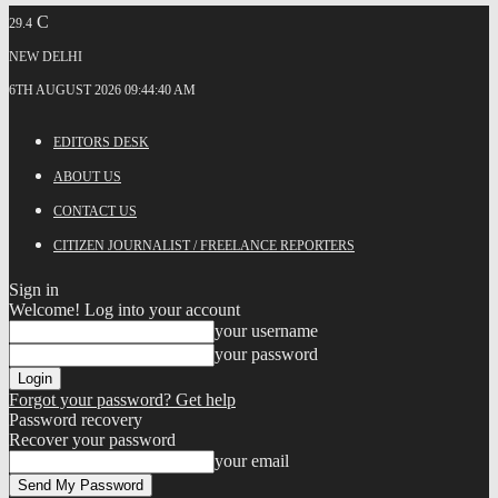
C
29.4
NEW DELHI
6TH AUGUST 2026 09:44:40 AM
EDITORS DESK
ABOUT US
CONTACT US
CITIZEN JOURNALIST / FREELANCE REPORTERS
Sign in
Welcome! Log into your account
your username
your password
Forgot your password? Get help
Password recovery
Recover your password
your email