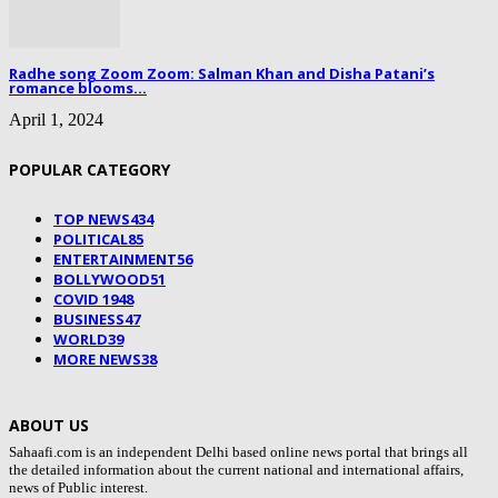
Radhe song Zoom Zoom: Salman Khan and Disha Patani’s
romance blooms...
April 1, 2024
POPULAR CATEGORY
TOP NEWS
434
POLITICAL
85
ENTERTAINMENT
56
BOLLYWOOD
51
COVID 19
48
BUSINESS
47
WORLD
39
MORE NEWS
38
ABOUT US
Sahaafi.com is an independent Delhi based online news portal that brings all
the detailed information about the current national and international affairs,
news of Public interest.