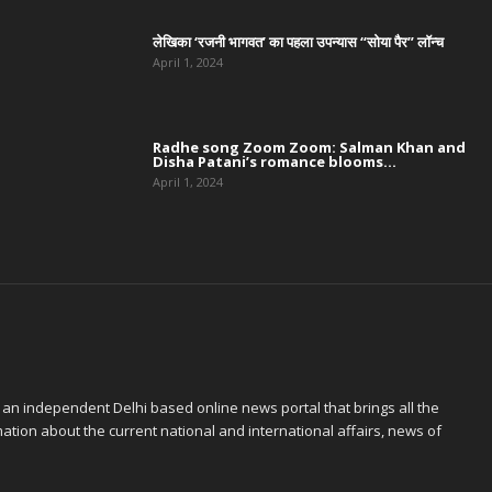
लेखिका ‘रजनी भागवत’ का पहला उपन्यास “सोया पैर” लॉन्च
April 1, 2024
Radhe song Zoom Zoom: Salman Khan and
Disha Patani’s romance blooms...
April 1, 2024
 an independent Delhi based online news portal that brings all the
ation about the current national and international affairs, news of