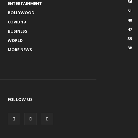
56
ENTERTAINMENT
51
BOLLYWOOD
48
COVID 19
47
BUSINESS
39
WORLD
38
MORE NEWS
FOLLOW US