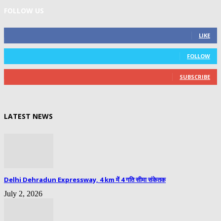
FOLLOW US
0
Fans
LIKE
0
Followers
FOLLOW
0
Subscribers
SUBSCRIBE
LATEST NEWS
Delhi Dehradun Expressway, 4 km में 4 गति सीमा संकेतक
July 2, 2026