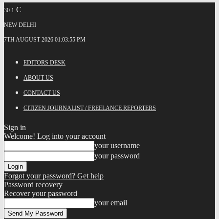
C
30.1
NEW DELHI
7TH AUGUST 2026 01:03:55 PM
EDITORS DESK
ABOUT US
CONTACT US
CITIZEN JOURNALIST / FREELANCE REPORTERS
Sign in
Welcome! Log into your account
your username
your password
Forgot your password? Get help
Password recovery
Recover your password
your email