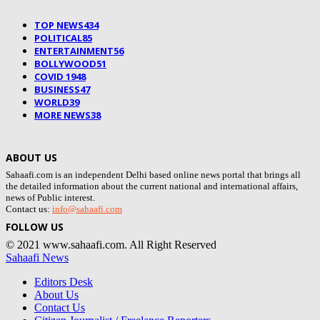
TOP NEWS
434
POLITICAL
85
ENTERTAINMENT
56
BOLLYWOOD
51
COVID 19
48
BUSINESS
47
WORLD
39
MORE NEWS
38
ABOUT US
Sahaafi.com is an independent Delhi based online news portal that brings all
the detailed information about the current national and international affairs,
news of Public interest.
Contact us:
info@sahaafi.com
FOLLOW US
© 2021 www.sahaafi.com. All Right Reserved
Sahaafi News
Editors Desk
About Us
Contact Us