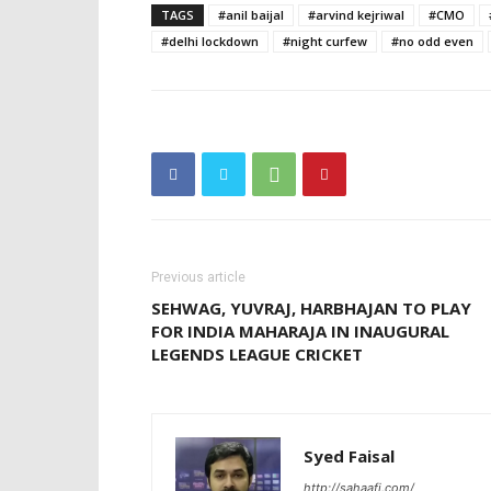
TAGS
#anil baijal
#arvind kejriwal
#CMO
#delhi lockdown
#night curfew
#no odd even
Previous article
SEHWAG, YUVRAJ, HARBHAJAN TO PLAY
FOR INDIA MAHARAJA IN INAUGURAL
LEGENDS LEAGUE CRICKET
Syed Faisal
http://sahaafi.com/