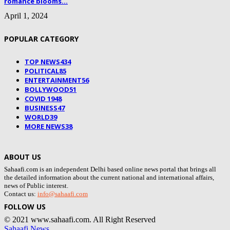
romance blooms...
April 1, 2024
POPULAR CATEGORY
TOP NEWS
434
POLITICAL
85
ENTERTAINMENT
56
BOLLYWOOD
51
COVID 19
48
BUSINESS
47
WORLD
39
MORE NEWS
38
ABOUT US
Sahaafi.com is an independent Delhi based online news portal that brings all
the detailed information about the current national and international affairs,
news of Public interest.
Contact us:
info@sahaafi.com
FOLLOW US
© 2021 www.sahaafi.com. All Right Reserved
Sahaafi News