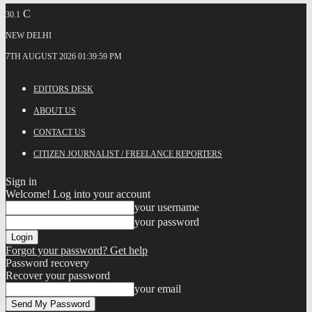
C
30.1
NEW DELHI
7TH AUGUST 2026 01:39:59 PM
EDITORS DESK
ABOUT US
CONTACT US
CITIZEN JOURNALIST / FREELANCE REPORTERS
Sign in
Welcome! Log into your account
your username
your password
Forgot your password? Get help
Password recovery
Recover your password
your email