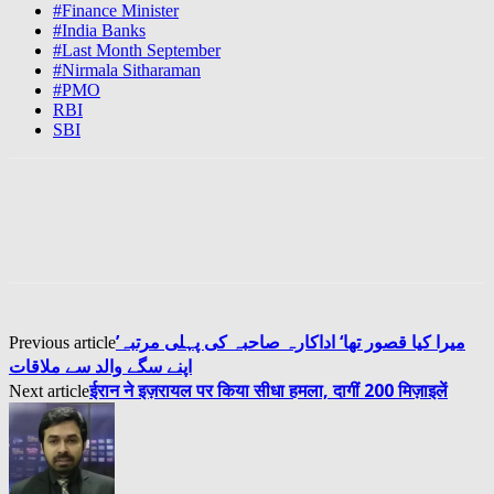
#Finance Minister
#India Banks
#Last Month September
#Nirmala Sitharaman
#PMO
RBI
SBI
’میرا کیا قصور تھا‘ اداکارہ صاحبہ کی پہلی مرتبہ
Previous article
اپنے سگے والد سے ملاقات
ईरान ने इज़रायल पर किया सीधा हमला, दागीं 200 मिज़ाइलें
Next article