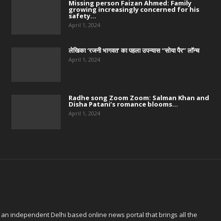
Missing person Faizan Ahmed: Family
growing increasingly concerned for his
safety...
April 1, 2024
लेखिका ‘रजनी भागवत’ का पहला उपन्यास “सोया पैर” लॉन्च
April 1, 2024
Radhe song Zoom Zoom: Salman Khan and
Disha Patani’s romance blooms...
April 1, 2024
 an independent Delhi based online news portal that brings all the