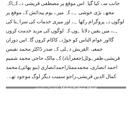
جانب سے کیا گیا۔اس موقع پر مصطفی قریشی نے کہاکہ
مجھے بڑی خوشی ہے کہ میرے یوم پیدائش کے موقع پر
لوگوں نے پروگرام رکھا ہے اور میری خدمات کی سراہنا کی
ہے، میں یقین دلاتا ہوں کہ لوگوں کی مزید خدمت کروں
گااور عوام الناس کو جوڑنے کاکام کروں گا۔اس دوران
جمعیۃ القریش دہلی کے صدر ڈاکٹر محمد نفیس
قریشی،ظفرہوٹل(جعفرآباد) کے مالک حاجی محمد شمیم
احمد انصاری، محمدممتازاحمدانصاری (ببو بھائی)،محمد
کمال الدین قریشی،راجو سمیت دیگر لوگ موجود تھے۔
photo Credit:
Mohd.Gufran Afridi