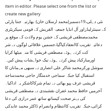
item in editor. Please select one from the list or
create new gallery
نئی دہلی،19دسمبر(محمد ارسلان خان): بھارتیہ جنتا پارٹی
کے سینئرلیڈراور آل انڈیا جمعیۃ القریش کے قومی سیکریٹری
محمدمصطفی قریشی کے جشن یوم ولادت کے موقع پر
دعائیہ تقریب کاانعقادکیاگیا،جسمیں علاقائی لوگوں نے شر
کت کرتے ہوئے مصطفی قریشی کا منہ میٹھا کرایا
اورمبارکباد پیش کرتے ہوئے نیک خواہشات پیش کیں۔
سوشل ورکرمحمد شاکر علی انصاری نے سبھی مہمانان کا
استقبال کیا جبکہ سماجی خدمتگار حاجی محمدساجد
قریشی عرف پپو بھائی نے تمام شرکاکاشکر یہ اداکیا۔
آخرمیں حافظ محمد غفران نقشبندی نے مصطفی قریشی
کی بہتر صحت کیساتھ ساتھ عمر درازی کی دعا
کرائی،جبکہ تقریب کاانتظام وانصرام ڈاکٹر محمد عابدکی