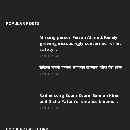
POPULAR POSTS
Missing person Faizan Ahmed: Family
growing increasingly concerned for his
safety...
April 1, 2024
लेखिका ‘रजनी भागवत’ का पहला उपन्यास “सोया पैर” लॉन्च
April 1, 2024
Radhe song Zoom Zoom: Salman Khan
and Disha Patani’s romance blooms...
April 1, 2024
POPULAR CATEGORY