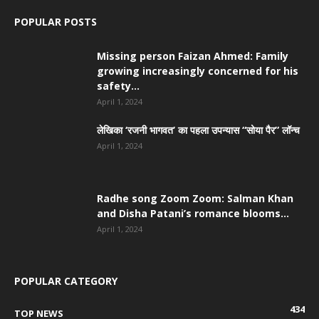
POPULAR POSTS
Missing person Faizan Ahmed: Family
growing increasingly concerned for his
safety...
April 1, 2024
लेखिका ‘रजनी भागवत’ का पहला उपन्यास “सोया पैर” लॉन्च
April 1, 2024
Radhe song Zoom Zoom: Salman Khan
and Disha Patani’s romance blooms...
April 1, 2024
POPULAR CATEGORY
434
TOP NEWS