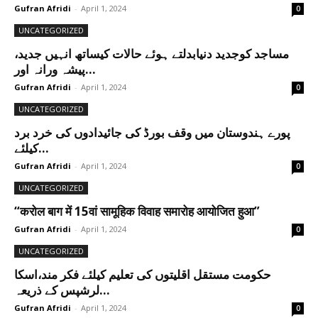
Gufran Afridi
-
April 1, 2024
0
UNCATEGORIZED
مساجد کوجدید دنیابدلتے ہوئے حالات کیساتھ انہیں جدید،
پیشہ ورانہ اور...
Gufran Afridi
-
April 1, 2024
0
UNCATEGORIZED
پورے ہندوستان میں وقف بورڈ کی جائیدادوں کی خرد برد
کیلئے...
Gufran Afridi
-
April 1, 2024
0
UNCATEGORIZED
“करोल बाग में 15वां सामूहिक विवाह समारोह आयोजित हुआ”
Gufran Afridi
-
April 1, 2024
0
UNCATEGORIZED
حکومت مستقل اقلیتوں کی تعلیم کیلئے فکر مند،اسکا
لرشپس کے ذریعہ...
Gufran Afridi
-
April 1, 2024
0