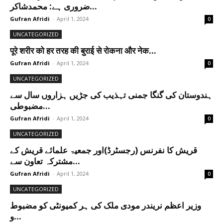
ضروری ہے: محمدشاکر...
Gufran Afridi
-
April 1, 2024
0
UNCATEGORIZED
पूरे शरीर को हर तरह की बुराई से रोकना और नेक...
Gufran Afridi
-
April 1, 2024
0
UNCATEGORIZED
ہندوستان کی گنگا جمنی تہذیب کی جڑیں ہزاروں سال سے
مضبوطی...
Gufran Afridi
-
April 1, 2024
0
UNCATEGORIZED
قریش کا نفرنس (رجسٹرڈ)اور جمعیۃ علمائے قریش کے
مشترکہ تعاون سے...
Gufran Afridi
-
April 1, 2024
0
UNCATEGORIZED
وزیر اعظم نریندر مودی ملک کی ہر کمیونٹی کو مضبوط
و...