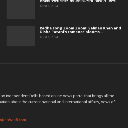
लेखिका ‘रजनी भागवत’ का पहला उपन्यास “सोया पैर” लॉन्च
April 1, 2024
Radhe song Zoom Zoom: Salman Khan and
Disha Patani’s romance blooms...
April 1, 2024
 an independent Delhi based online news portal that brings all the
ation about the current national and international affairs, news of
fo@sahaafi.com