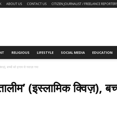
K
ABOUT US
CONTACT US
CITIZEN JOURNALIST / FREELANCE REPORTER
NT
RELIGIOUS
LIFESTYLE
SOCIAL MEDIA
EDUCATION
विज़), बच्चों को इनाम से नवाज़ा गया
 तालीम’ (इस्लामिक क्विज़), बच