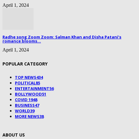
April 1, 2024
Radhe song Zoom Zoom: Salman Khan and Disha Patani’s
romance blooms...
April 1, 2024
POPULAR CATEGORY
TOP NEWS
434
POLITICAL
85
ENTERTAINMENT
56
BOLLYWOOD
51
COVID 19
48
BUSINESS
47
WORLD
39
MORE NEWS
38
ABOUT US