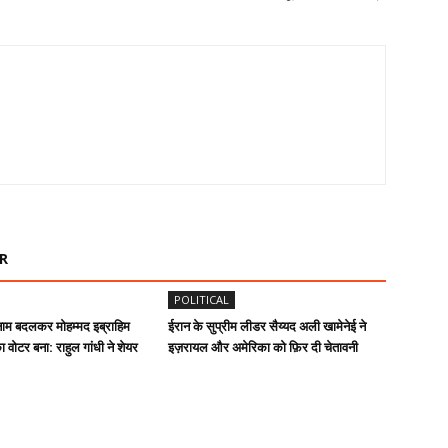
R
POLITICAL
 बदलकर मोहम्मद इब्राहिम
ईरान के सुप्रीम लीडर सैय्यद अली खामेनेई ने
ा वोटर बना: राहुल गांधी ने शेयर
इज़रायल और अमेरिका को फ़िर दी चेतावनी