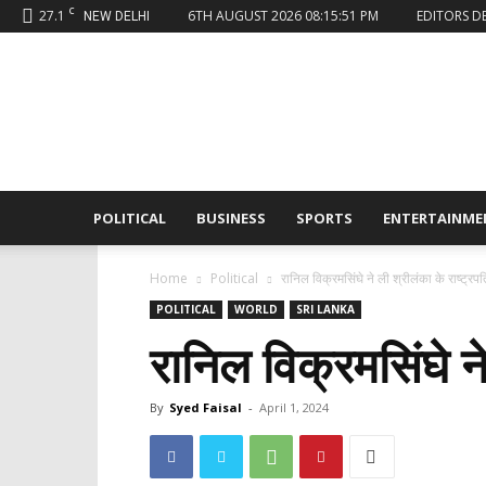
C
27.1
6TH AUGUST 2026 08:15:51 PM
EDITORS D
NEW DELHI
Sahaafi
News
POLITICAL
BUSINESS
SPORTS
ENTERTAINME
Home
Political
रानिल विक्रमसिंघे ने ली श्रीलंका के राष्ट्
POLITICAL
WORLD
SRI LANKA
रानिल विक्रमसिंघे न
By
Syed Faisal
-
April 1, 2024